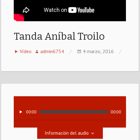
Tanda Aníbal Troilo
Vídeo
admin6754
4 marzo, 2016
00:00
00:00
Información del audio